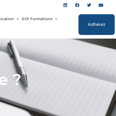
cation
ECF Formations
Adhérez
Adhérez
e ?