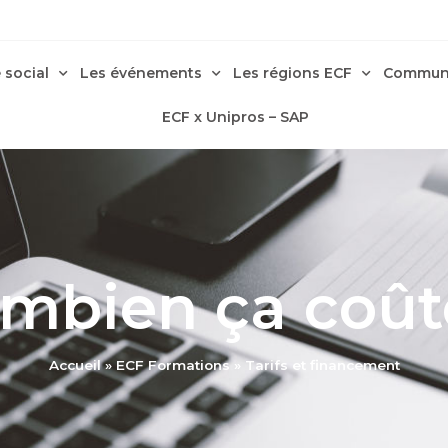
 social
Les événements
Les régions ECF
Communi
ECF x Unipros – SAP
mbien ça coût
Accueil
»
ECF Formations
»
Tarifs et financement