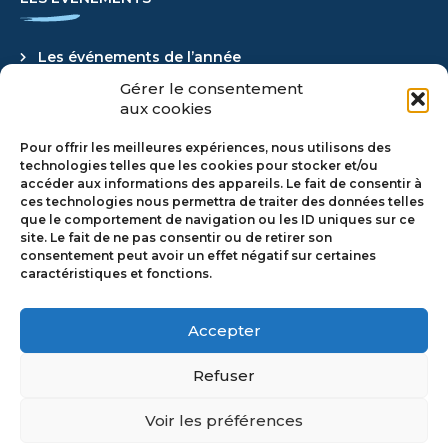
Les événements de l’année
Gérer le consentement
Actualités
aux cookies
Retour en images
Pour offrir les meilleures expériences, nous utilisons des
technologies telles que les cookies pour stocker et/ou
accéder aux informations des appareils. Le fait de consentir à
ces technologies nous permettra de traiter des données telles
REJOIGNEZ-NOUS
que le comportement de navigation ou les ID uniques sur ce
site. Le fait de ne pas consentir ou de retirer son
consentement peut avoir un effet négatif sur certaines
caractéristiques et fonctions.
Adhérer
Pourquoi adhérer ?
Accepter
Refuser
Voir les préférences
Mentions Légales
–
Politique de Cookie
–
CGV