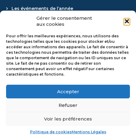
Les événements de l’année
Gérer le consentement
Actualités
aux cookies
Retour en images
Pour offrir les meilleures expériences, nous utilisons des
technologies telles que les cookies pour stocker et/ou
accéder aux informations des appareils. Le fait de consentir à
ces technologies nous permettra de traiter des données telles
REJOIGNEZ-NOUS
que le comportement de navigation ou les ID uniques sur ce
site. Le fait de ne pas consentir ou de retirer son
consentement peut avoir un effet négatif sur certaines
caractéristiques et fonctions.
Adhérer
Pourquoi adhérer ?
Accepter
Refuser
Voir les préférences
Mentions Légales
–
Politique de Cookie
–
CGV
Politique de cookies
Mentions Légales