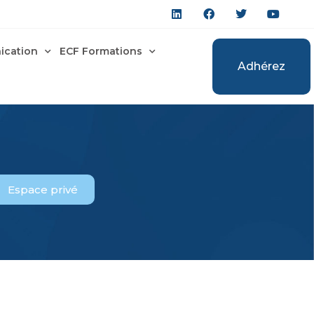
cation
ECF Formations
Adhérez
Adhérez
Espace privé