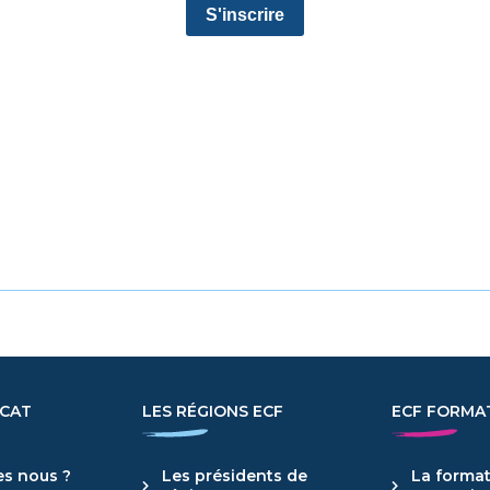
ICAT
LES RÉGIONS ECF
ECF FORMA
s nous ?
Les présidents de
La format