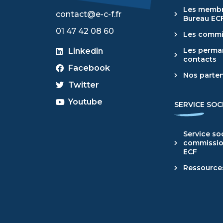
Les membr
contact@e-c-f.fr
Bureau EC
​01 47 42 08 60
Les commi
Les perma
Linkedin
contacts
Facebook
Nos parten
Twitter
Youtube
SERVICE SOC
Service soc
commissio
ECF
Ressource