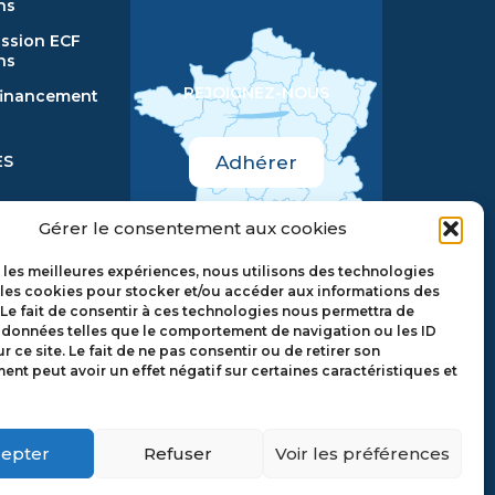
ns
ssion ECF
ns
REJOIGNEZ-NOUS
 financement
ES
Adhérer
Pourquoi adhérer ?
Gérer le consentement aux cookies
MENTS
r les meilleures expériences, nous utilisons des technologies
 les cookies pour stocker et/ou accéder aux informations des
 Le fait de consentir à ces technologies nous permettra de
ements de
s données telles que le comportement de navigation ou les ID
r ce site. Le fait de ne pas consentir ou de retirer son
s
nt peut avoir un effet négatif sur certaines caractéristiques et
n images
epter
Refuser
Voir les préférences