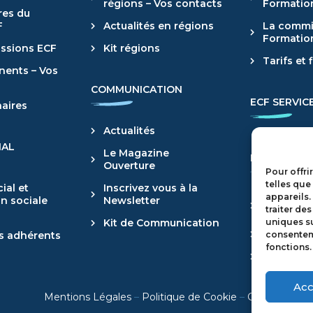
régions – Vos contacts
Formatio
es du
F
Actualités en régions
La commi
Formatio
ssions ECF
Kit régions
Tarifs et
nents – Vos
COMMUNICATION
ECF SERVIC
aires
Actualités
IAL
Le Magazine
LES ÉVÉNE
Ouverture
Pour offri
telles que
ial et
Inscrivez vous à la
appareils.
Les évén
n sociale
Newsletter
traiter de
l’année
uniques su
Kit de Communication
Actualité
consenteme
s adhérents
fonctions.
Retour e
Acc
Mentions Légales
–
Politique de Cookie
–
CGV